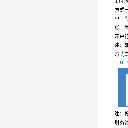
3.付
方式
户 
账 
开户
注：
方式
注：
财务