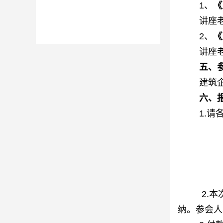
1、
《
讲座
2、
《
讲座
五
、
建筑
六
、
1.
2.
纳。参会人