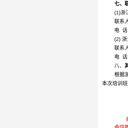
七
、
(1
联系
电
话
(2)
联系
电
话
八、
根据
本次培训班
会议