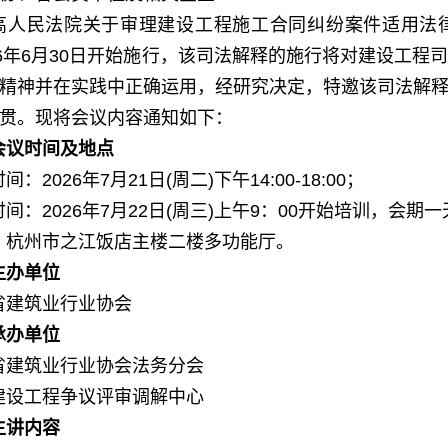
高人民法院关于审理建设工程施工合同纠纷案件适用法
26年6月30日开始施行，该司法解释的施行将对建设工
精神并在实践中正确运用，
经研究决定，特邀该司法解
贯。现将会议内容通知如下：
会议时间
及地点
间：2026年7月21
日
(周
二)
下午
14:00-18:00；
时间：
2026年7
月22
日
(周
三)
上午
9
：00开始培训，会期一
：杭州市之江饭店主楼二楼多功能厅。
主办单位
省建筑业行业协会
承办单位
省建筑业行业协会法务分会
建设工程争议评审调解中心
主讲
内容