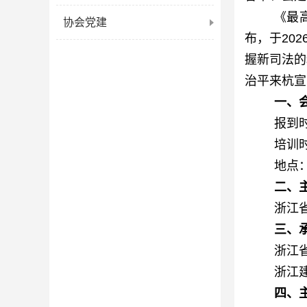
《最
协会党建
布，于20
握新司法的
治平来杭宣
一、
报到时
培训
地点
二、
浙江
三、
浙江
浙江
四
、