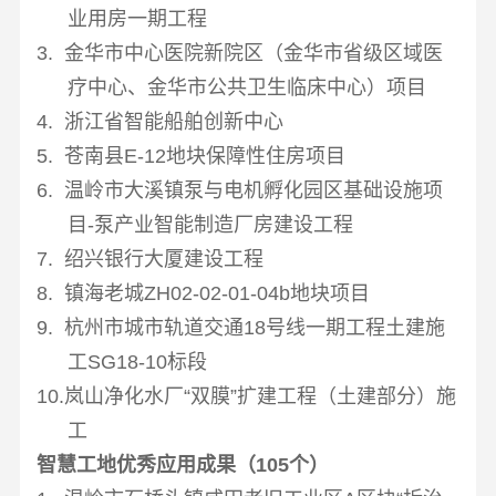
业用房一期工程
3. 金华市中心医院新院区（金华市省级区域医
疗中心、金华市公共卫生临床中心）项目
4. 浙江省智能船舶创新中心
5. 苍南县
E-12
地块保障性住房项目
6. 温岭市大溪镇泵与电机孵化园区基础设施项
目
-
泵产业智能制造厂房建设工程
7. 绍兴银行大厦建设工程
8. 镇海老城
ZH02-02-01-04b
地块项目
9. 杭州市城市轨道交通
18
号线一期工程土建施
工
SG18-10
标段
10.岚山净化水厂“双膜”扩建工程（土建部分）施
工
智慧工地优秀应用成果（
105
个）