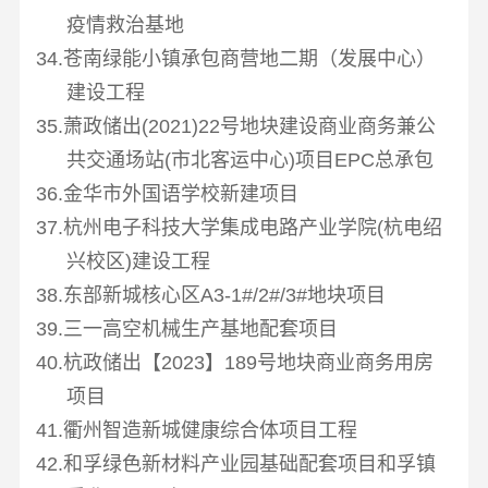
疫情救治基地
34.苍南绿能小镇承包商营地二期（发展中心）
建设工程
35.萧政储出
(2021)22
号地块建设商业商务兼公
共交通场站
(
市北客运中心
)
项目
EPC
总承包
36.金华市外国语学校新建项目
37.杭州电子科技大学集成电路产业学院
(
杭电绍
兴校区
)
建设工程
38.东部新城核心区
A3-1#/2#/3#
地块项目
39.三一高空机械生产基地配套项目
40.杭政储出【
2023
】
189
号地块商业商务用房
项目
41.衢州智造新城健康综合体项目工程
42.和孚绿色新材料产业园基础配套项目和孚镇