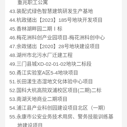
重兆职工公寓
43.装配式绿色智慧建筑研发生产基地
44.杭政储出【
2023
】
185
号地块开发项目
45.香林湖畔园二期Ⅰ标
46.梅花洲科创产业园项目
-
梅花洲科创中心
47.余政储出【
2020
】
28
号地块建设项目
48.湖州市北污水厂迁建工程
49.三门县城
XD-02-01-02
地块二标段
50.甬江实验室
A
区
5-4
地块项目
51.长田漾生态湿地文化体验中心项目
52.国科大杭高院双浦校区项目
(
二期
)
二标
53.南湖天地商业二期项目
54.浦江县产业科创园建设项目北区（一期）
55.永康市公安业务技术用房、警务技能训练基
地建设项目