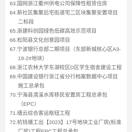
63.国网浙江衢州供电公司保障性租赁住房
64.新社区集聚后宅街道宅二区块集聚安置项目
二标段
65.浙建科创园绿色低碳高效示范项目
66.松阳县文化创意园项目
67.宁波银行总部二期项目（东部新城核心区
A3-
19-2#
地块）
68.浙江农林大学东湖校区
D
区学生宿舍建设工程
69.中国建设银行浙江省分行档案数据中心项目
施工总承包
70.宁海县清溪水库移民安置房工程总承包
（
EPC
）
71.缙云综合客运枢纽工程
72.杭钱塘工出【
2023
】
17
号地块工业厂房
(
标准
厂房
)
工程
EPC
工程总承包