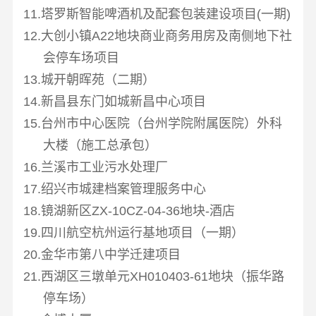
11.塔罗斯智能啤酒机及配套包装建设项目
(
一期
)
12.大创小镇
A22
地块商业商务用房及南侧地下社
会停车场项目
13.城开朝晖苑（二期）
14.新昌县东门如城新昌中心项目
15.台州市中心医院（台州学院附属医院）外科
大楼（施工总承包）
16.兰溪市工业污水处理厂
17.绍兴市城建档案管理服务中心
18.镜湖新区
ZX-10CZ-04-36
地块
-
酒店
19.四川航空杭州运行基地项目（一期）
20.金华市第八中学迁建项目
21.西湖区三墩单元
XH010403-61
地块（振华路
停车场）