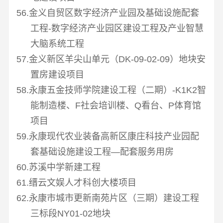
56.金义自贸区数字经济产业园及基础设施配套
工程
-
数字经济产业园区建设工程及产业智慧
大脑系统工程
57.金义新区羊尖山单元（
DK-09-02-09
）地块安
置房建设项目
58.永康五金技师学院建设工程（二期）
-K1K2
智
能制造楼、
F
社会培训楼、
Q
看台、
P
体育馆
项目
59.永康现代农业装备高新区康庄科技产业园配
套基础设施建设工程—配套服务用房
60.苏溪中学新建工程
61.缙云文娱人才科创大楼项目
62.永康市城市更新南苑片区（三期）建设工程
三标段
NY01-02
地块