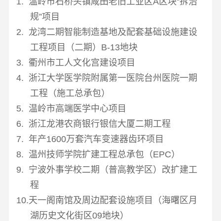
1. 温岭市石桥头镇咸田老旧工业区
A
区块“拆治
规”项目
2. 龙湾二期智能制造基地及配套基础设施建设
工程项目（二期）
B-13
地块
3. 衢州市工人文化宫建设项目
4. 浙江大学医学院附属第一医院台州医院一期
工程（施工总承包）
5. 温岭市高端医学中心项目
6. 浙江龙港农商银行银信大厦二期工程
7. 年产
1600
万套汽车变速器齿环项目
8. 温州技师学院扩建工程总承包（
EPC
）
9. 宁波外事学校二期（普高教学区）改扩建工
程
10.天一阁南馆及周边配套设施项目（海曙区月
湖历史文化街区
09
地块）