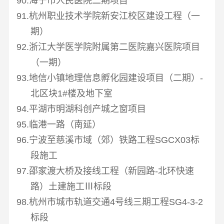
90.海宁市人民医院二期项目
91.杭州职业技术学院新安江校区建设工程（一
期）
92.浙江大学医学院附属第二医院嘉兴医院项目
（一期）
93.地信小镇地理信息孵化园建设项目（二期）
-
北区块
1#
楼及地下室
94.平湖市明湖科创产城之窗项目
95.临港一路（南延）
96.宁波至慈溪市域（郊）铁路工程
SGCX03
标
段施工
97.邵家渡大桥及接线工程（新园路
-
北环快速
路）土建施工Ⅲ标段
98.杭州市城市轨道交通
4
号线三期工程
SG4-3-2
标段