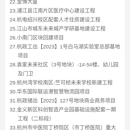
22.金博大厦
23.浦江县江南片区医疗中心建设工程
24.杭电绍兴校区配套人才住房建设工程
25.江山市城东未来城产学研基地建设工程
26.小南门区块回建项目
27.杭政工出【
2023
】
1
号白马湖实验室总部基地
项目
28.袁家未来社区（
3
号地块）
-1#-5#
楼、幼儿园
及门卫
29.杭州湾学校南区
-
竺可桢未来学校新建工程
30.华东国际联运港智慧物流园项目
31.杭政储出【
2023
】
127
号地块商业商务项目
32.金义新区科创智造产业园基础设施配套一期
工程（二标段）
33.杭州市中医院丁桥院区（市丁桥医院）重大