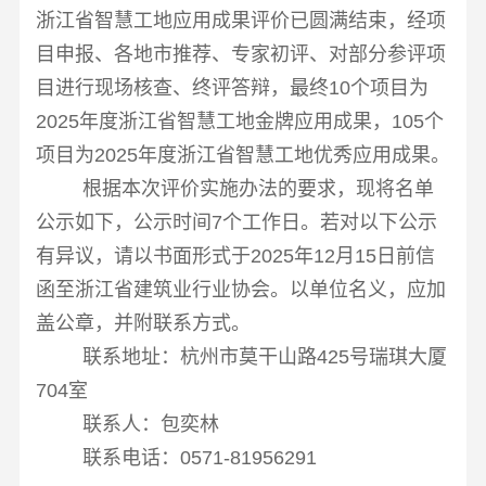
浙江省智慧工地应用成果评价已圆满结束，经项
目申报、各地市推荐、专家初评、对部分参评项
目进行现场核查、终评答辩，最终
10
个项目为
2025
年度浙江省智慧工地金牌应用成果，
105
个
项目为
2025
年度浙江省智慧工地优秀应用成果。
根据本次评价实施办法的要求，现将名单
公示如下，公示时间
7
个工作日。若对以下公示
有异议，请以书面形式于
2025
年
12
月
15
日前信
函至浙江省建筑业行业协会。以单位名义，应加
盖公章，并附联系方式。
联系地址：杭州市莫干山路
425
号瑞琪大厦
704
室
联系人：包奕林
联系电话：
0571-81956291