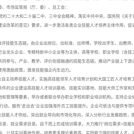
委、市场监管局（厅、委）、总工会：
的二十大和二十届二中、三中全会精神，落实中共中央、国务院《关于
建设改革的意见》要求，进一步激活各类企业技能人才培养主体作用，促
。
评技能生态链。由企业出岗位、出标准、出师傅，学校出学生、出教师
行业龙头企业、专精特新中小企业等为主体，高等学校、职业学校（含技
共同参与，产业、教学、评价衔接融通的技能生态链。推动产业链上下游
使用激励政策，激发技能强企内生动力。
业自主培养技能人才。实施高技能领军人才培育计划和大国工匠人才培育
条件的企业建设高技能人才培训基地、技能实训基地、技能大师工作室和
地和管理等要素，举办或者联合举办职业学校和职业培训机构。支持企业
梦行动，服务“走出去”企业加强海外员工技能提升。企业可依法与提供专
业技能人才供给。突出就业导向和市场化导向，深入分析行业发展趋势，
目录、就业需求目录。自下而上形成培训需求，大力推行
“岗位需求+技
构、公共实训基地作用，培养更多理论素养高、实践能力强的技能人才，