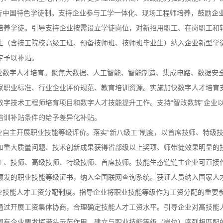
行中国特色学徒制。支持企业参与工学一体化、现场工程师培养，鼓励企
培养学徒。引导支持企业按需设立学徒岗位，对新招用职工、在岗职工和
生（含技工院校高级工班、预备技师班、技师班毕业生）纳入企业新型学
定予以补贴。
业数字人才培育。聚焦大数据、人工智能、智能制造、集成电路、数据安
家职业标准、行业企业评价规范、教育培训资源。实施加快数字人才培育
数字技术工程师培育项目和数字人才技能提升工作。支持
“智改数转”企
培训补贴条件的给予差异化补贴。
业自主开展职业技能等级评价。落实
“新八级工”制度，以首席技师、特级
和重大质量问题、技术创新成果获得省部级以上奖项、师带徒效果明显的
工、技师、高级技师、特级技师、首席技师。技能生态链链主企业可直接
颁发的职业技能等级证书，纳入全国联网查询系统。获证人员纳入国家人
技能人才工资分配制度。指导企业将职业技能等级作为工资分配的重要
通过开展工资集体协商，合理确定技能人才工资水平。引导企业对高技能
国有企业要发挥带头示范作用，建立与职业技能等级（岗位）序列相匹配