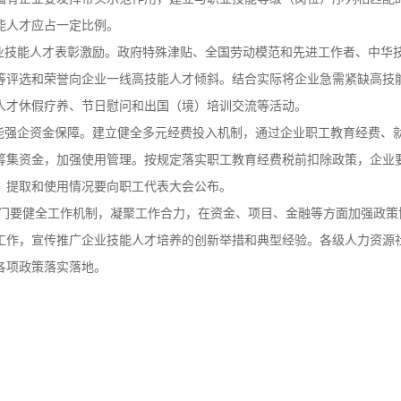
能人才应占一定比例。
技能人才表彰激励。政府特殊津贴、全国劳动模范和先进工作者、中华
等评选和荣誉向企业一线高技能人才倾斜。结合实际将企业急需紧缺高技
人才休假疗养、节日慰问和出国（境）培训交流等活动。
能强企资金保障。建立健全多元经费投入机制，通过企业职工教育经费、
筹集资金，加强使用管理。按规定落实职工教育经费税前扣除政策，企业
，提取和使用情况要向职工代表大会公布。
门要健全工作机制，凝聚工作合力，在资金、项目、金融等方面加强政策
工作，宣传推广企业技能人才培养的创新举措和典型经验。各级人力资源
各项政策落实落地。