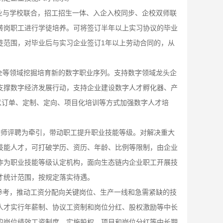
业与学校联合，招工招生一体、入企入校同步、企校双师联
转岗职工进行学徒培养。可将签订半年以上实习协议的毕业
徒范围，对毕业后与实习企业签订
1年以上劳动合同的，从
全等领域挖掘培育新的数字职业序列。支持数字领域龙头企
支撑数字经济发展行动，支持企业建设数字人才孵化器、产
业以订单、定制、定向、项目化培训等方式加强数字人才培
技师评聘为牵引，带动职工提升职业技能等级。对解决重大
技能人才，可打破学历、资历、年龄、比例等限制，由企业
作为职业技能等级认定机构，面向生态链内企业职工开展技
才统计范围，按规定落实待遇。
参考，推动工资分配向关键岗位、生产一线和急需紧缺的技
人才实行年薪制、协议工资制和岗位分红、股权激励等中长
的岗位绩效工资制度，实施股权、项目和岗位分红等中长期