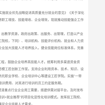
实施就业优先战略促进高质量充分就业的意见》《关于深化
进职工增技、技能增收、企业增效，现就推动技能强企工作
、出教学资源，政府出政策、出服务、出管理，打造以产业
工院校，下同）、培训机构、技能评价机构、就业和人力资
企业加大技能人才培养投入，健全技能岗位标准体系，完善
工程，鼓励企业培养高技能人才。统筹利用多渠道资金资
劳模工匠创新工作室。支持企业利用资本、技术、知识、设
依托职业学校、企业培训中心等建设工匠学院。实施
“一带
项培训费用、对其进行培训的员工约定服务期。
摸清重点行业企业用工需要，搭建供需对接平台，及时发布
能培训+就业推荐”的项目化显性化培训模式。发挥技工院校、
满足企业技能人才需求。