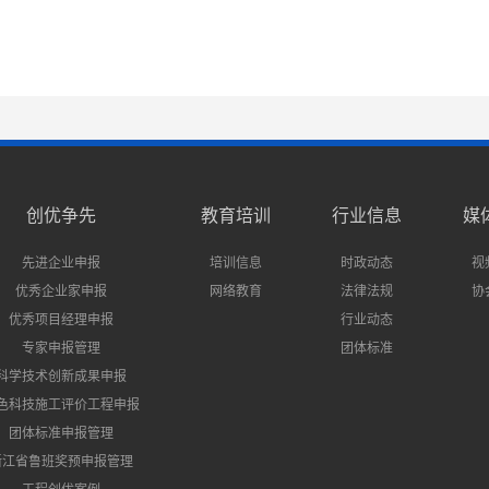
创优争先
教育培训
行业信息
媒
先进企业申报
培训信息
时政动态
视
优秀企业家申报
网络教育
法律法规
协
优秀项目经理申报
行业动态
专家申报管理
团体标准
科学技术创新成果申报
色科技施工评价工程申报
团体标准申报管理
浙江省鲁班奖预申报管理